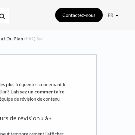
Contactez-nous
FR
tat Du Plan
​>​ FAQ Sur
les plus fréquentes concernant le
stion?
Laissez un commentaire
 équipe de révision de contenu
rs de révision » à «
e peut temporairement l'afficher