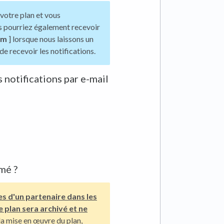
votre plan et vous
s pourriez également recevoir
om
] lorsque nous laissons un
e recevoir les notifications.
 notifications par e-mail
mé ?
es d'un partenaire dans les
e plan sera archivé et ne
la mise en œuvre du plan,