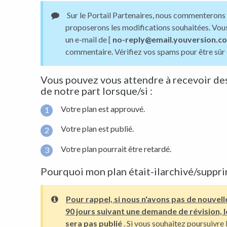
Sur le Portail Partenaires, nous commenterons 
proposerons les modifications souhaitées. Vou
un e-mail de [
no-reply@email.youversion.c
commentaire. Vérifiez vos spams pour être sûr d
Vous pouvez vous attendre à recevoir des
de notre part lorsque/si :
Votre plan est approuvé.
Votre plan est publié.
Votre plan pourrait être retardé.
Pourquoi mon plan était-ilarchivé/suppri
Pour rappel, si nous n'avons pas de nouvell
90 jours suivant une demande de révision, l
sera pas publié
. Si vous souhaitez poursuivre 