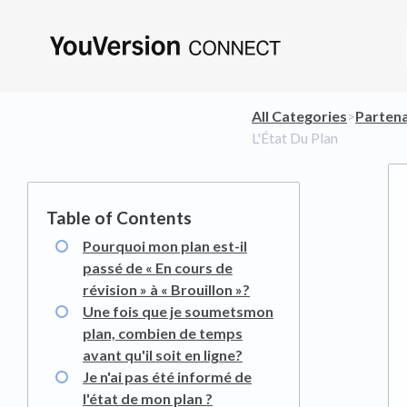
All Categories
​>​
​Parten
L'État Du Plan
Pourquoi mon plan est-il
passé de « En cours de
révision » à « Brouillon »?
Une fois que je soumetsmon
plan, combien de temps
avant qu'il soit en ligne?
Je n'ai pas été informé de
l'état de mon plan ?