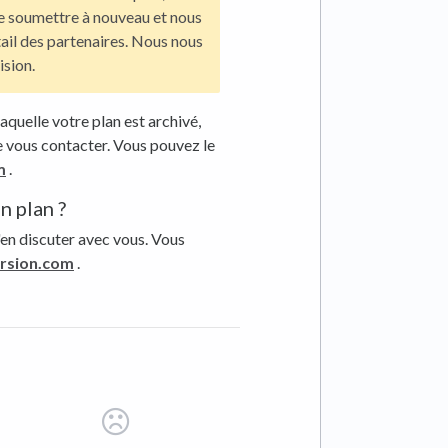
e soumettre à nouveau et nous
tail des partenaires. Nous nous
ision.
aquelle votre plan est archivé,
de vous contacter. Vous pouvez le
m
.
n plan ?
'en discuter avec vous. Vous
rsion.com
.