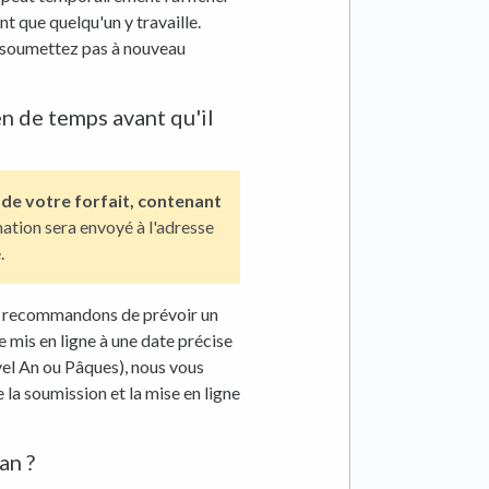
t que quelqu'un y travaille.
le soumettez pas à nouveau
n de temps avant qu'il
 de votre forfait, contenant
ation sera envoyé à l'adresse
.
us recommandons de prévoir un
e mis en ligne à une date précise
vel An ou Pâques), nous vous
a soumission et la mise en ligne
an ?