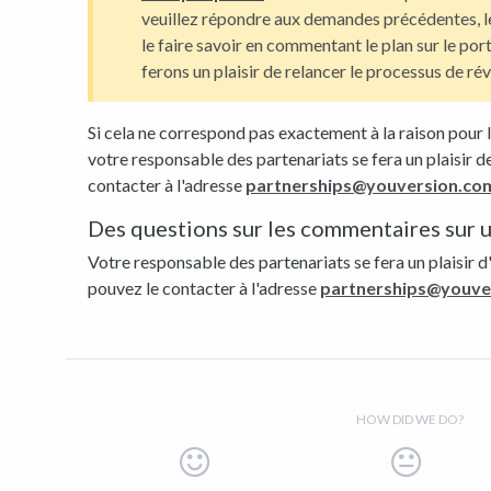
veuillez répondre aux demandes précédentes, l
le faire savoir en commentant le plan sur le por
ferons un plaisir de relancer le processus de rév
Si cela ne correspond pas exactement à la raison pour l
votre responsable des partenariats se fera un plaisir 
contacter à l'adresse
partnerships@youversion.co
Des questions sur les commentaires sur u
Votre responsable des partenariats se fera un plaisir d
pouvez le contacter à l'adresse
partnerships@youve
HOW DID WE DO?