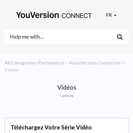
FR
All Categories
​>​
​Partenaires
​ > ​
​VousVersion Connecter
​ > ​
Vidéos
Vidéos
1 article
Téléchargez Votre Série Vidéo