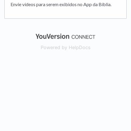
Envie vídeos para serem exibidos no App da Bíblia.
(opens in a new
Powered by HelpDocs
(opens in a new t