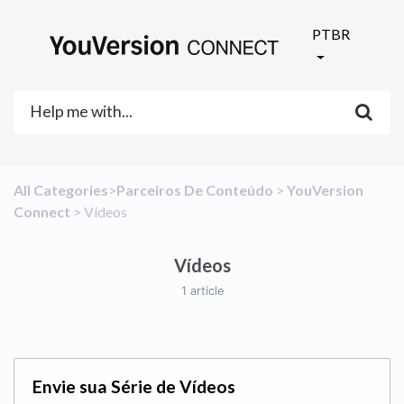
PTBR
All Categories
​>​
​Parceiros De Conteúdo
​ > ​
​YouVersion
Connect
​ > ​
​Vídeos
Vídeos
1 article
Envie sua Série de Vídeos