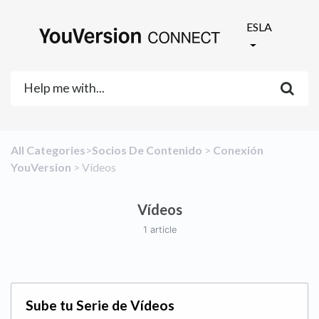
ESLA
All Categories
​>​
​Socios De Contenido
​ > ​
​Conexión
YouVersion
​ > ​
​Vídeos
Vídeos
1 article
Sube tu Serie de Vídeos