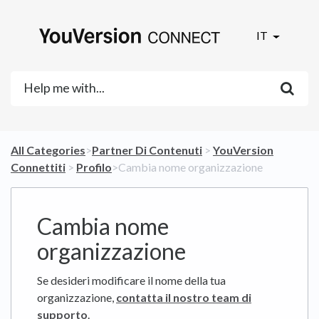
IT
All Categories
​>​
​Partner Di Contenuti
​ > ​
​YouVersion
Connettiti
​ > ​
​Profilo
​>​ Cambia nome organizzazione
Cambia nome
organizzazione
Se desideri modificare il nome della tua
organizzazione,
contatta il nostro team di
supporto
.