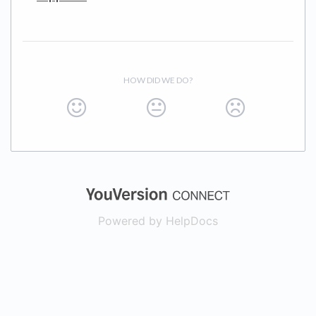
HOW DID WE DO?
(opens in a new
Powered by HelpDocs
(opens in a new t