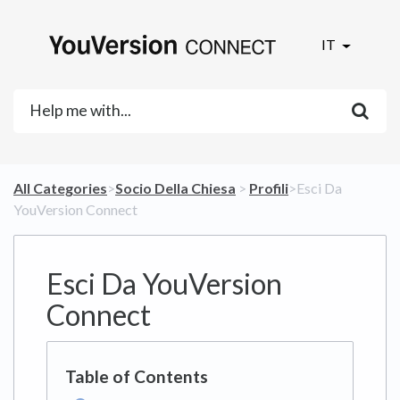
IT
All Categories
​>​
​Socio Della Chiesa
​ > ​
​Profili
​>​ Esci Da
YouVersion Connect
Esci Da YouVersion
Connect