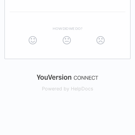
HOW DID WE DO?
(opens in a new
Powered by HelpDocs
(opens in a new t