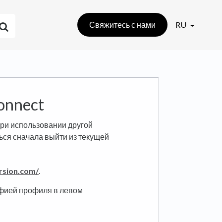
Свяжитесь с нами
RU
onnect
при использовании другой
ться сначала выйти из текущей
rsion.com/
.
фией профиля в левом