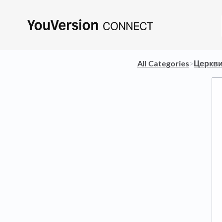
All Categories
​>​
​Церкв