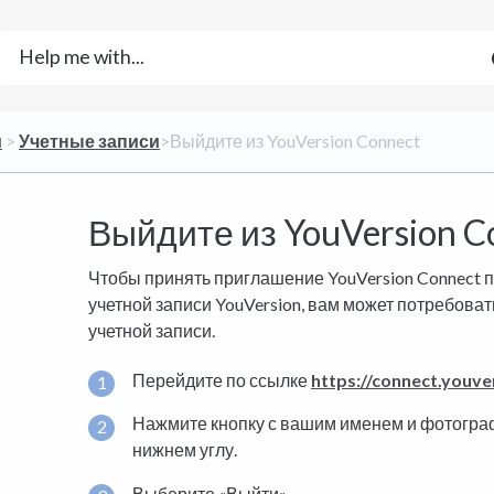
и
​ > ​
​Учетные записи
​>​ Выйдите из YouVersion Connect
Выйдите из YouVersion C
Чтобы принять приглашение YouVersion Connect 
учетной записи YouVersion, вам может потребова
учетной записи.
Перейдите по ссылке
https://connect.youve
Нажмите кнопку с вашим именем и фотогра
нижнем углу.
Выберите «Выйти».