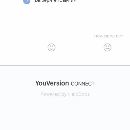
HOW DID WE DO?
(opens in a new
Powered by HelpDocs
(opens in a new t