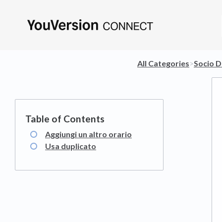
All Categories
​>​
​Socio D
Aggiungi un altro orario
Usa duplicato