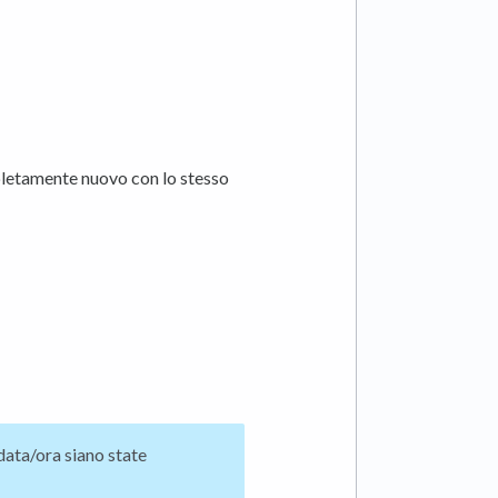
pletamente nuovo con lo stesso
data/ora siano state