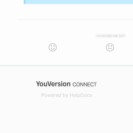
HOW DID WE DO?
(opens in a new
Powered by HelpDocs
(opens in a new t