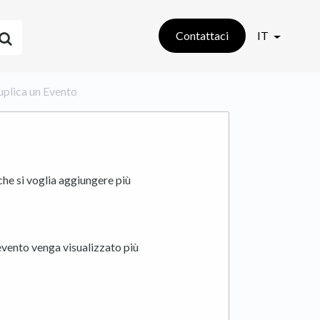
Contattaci
IT
 Duplica un Evento
he si voglia aggiungere più
evento venga visualizzato più