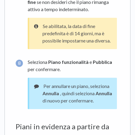
fine
se non desideri che il piano rimanga
attivo a tempo indeterminato.
Se abilitata, la data di fine
predefinita è di 14 giorni, ma è
possibile impostarne una diversa.
Seleziona
Piano funzionalità
e
Pubblica
per confermare.
Per annullare un piano, seleziona
Annulla
, quindi seleziona
Annulla
di nuovo per confermare.
Piani in evidenza a partire da