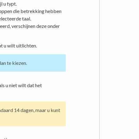
l u typt.
noppen die betrekking hebben
lecteerde taal.
ceerd, verschijnen deze onder
u wilt uitlichten.
lan te kiezen.
ls u niet wilt dat het
ndaard 14 dagen, maar u kunt