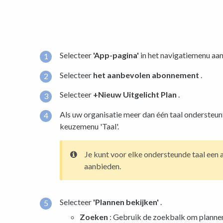
Selecteer
'App-pagina'
in het navigatiemenu aan
Selecteer
het aanbevolen abonnement
.
Selecteer
+Nieuw Uitgelicht Plan
.
Als uw organisatie meer dan één taal ondersteunt,
keuzemenu 'Taal'.
Je kunt voor elke ondersteunde taal een
aanbieden.
Selecteer
'Plannen bekijken'
.
Zoeken
: Gebruik de zoekbalk om plannen 