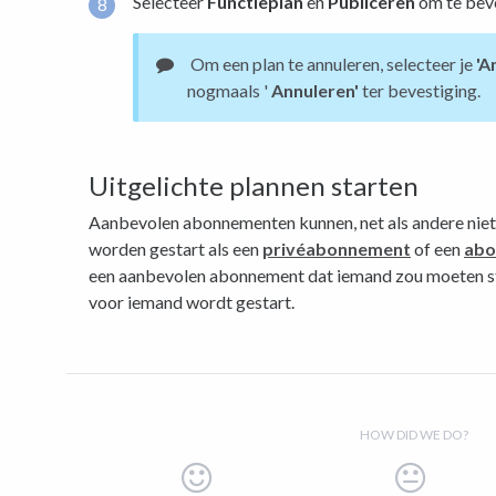
Selecteer
Functieplan
en
Publiceren
om te beve
Om een ​​plan te annuleren, selecteer je
'A
nogmaals '
Annuleren'
ter bevestiging.
Uitgelichte plannen starten
Aanbevolen abonnementen kunnen, net als andere ni
worden gestart als een
privéabonnement
of een
abo
een aanbevolen abonnement dat iemand zou moeten st
voor iemand wordt gestart.
HOW DID WE DO?