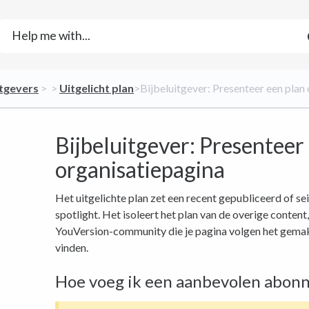
itgevers
​ > ​
​ > ​
​Uitgelicht plan
​>​ Bijbeluitgever: Presenteer een pla
Bijbeluitgever: Presenteer
organisatiepagina
Het uitgelichte plan zet een recent gepubliceerd of s
spotlight. Het isoleert het plan van de overige conten
YouVersion-community die je pagina volgen het gemak
vinden.
Hoe voeg ik een aanbevolen abon