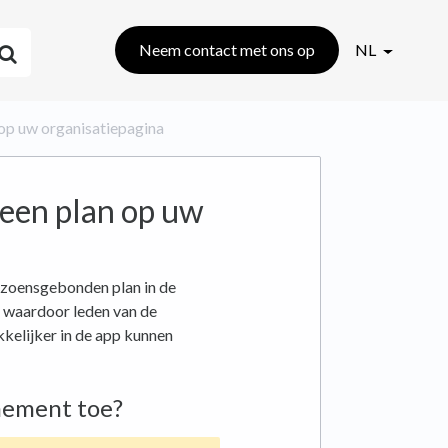
Neem contact met ons op
NL
n op uw organisatiepagina
 een plan op uw
eizoensgebonden plan in de
t, waardoor leden van de
kelijker in de app kunnen
nement toe?