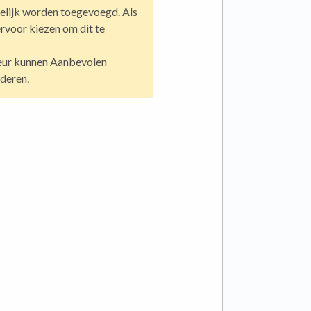
elijk worden toegevoegd. Als
rvoor kiezen om dit te
teur kunnen Aanbevolen
deren.