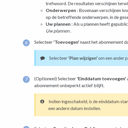
trefwoord. De resultaten verschijnen terwij
Onderwerpen
: Bovenaan verschijnen k
op de betreffende onderwerpen, in de gese
Uw plannen
: Als u plannen heeft gepubli
Uw plannen
.
Selecteer
'Toevoegen'
naast het abonnement dat 
Selecteer
'Plan wijzigen'
om een ​​ander p
(Optioneel) Selecteer
'Einddatum toevoegen'
a
abonnement onbeperkt actief blijft.
Indien ingeschakeld, is de einddatum sta
een andere datum instellen.