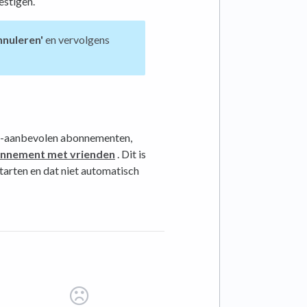
stigen.
nnuleren'
en vervolgens
et-aanbevolen abonnementen,
nnement met vrienden
. Dit is
arten en dat niet automatisch