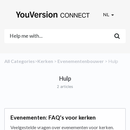
NL
All Categories
​>​
​Kerken
​ > ​
​Evenementenbouwer
​ > ​
​Hulp
Hulp
2 articles
Evenementen: FAQ's voor kerken
Veelgestelde vragen over evenementen voor kerken.