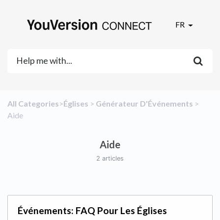
FR
All Categories
​>​
​Églises
​ > ​
​Générateur D'Événements
​ > ​
Aide
Aide
2 articles
Événements: FAQ Pour Les Églises