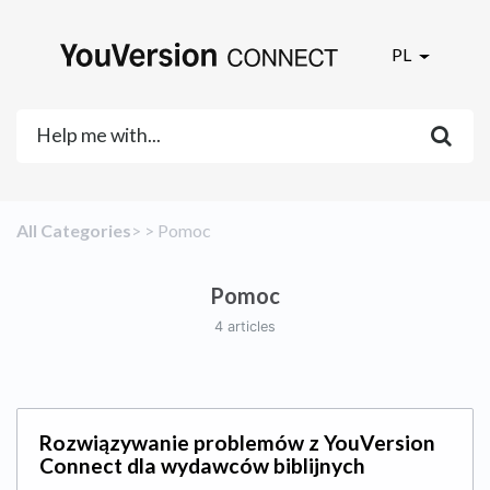
PL
All Categories
​>​
​ > ​
​Pomoc
Pomoc
4 articles
Rozwiązywanie problemów z YouVersion
Connect dla wydawców biblijnych