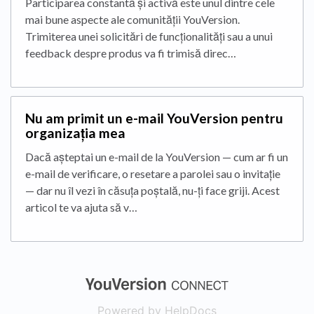
Participarea constantă și activă este unul dintre cele
mai bune aspecte ale comunității YouVersion.
Trimiterea unei solicitări de funcționalități sau a unui
feedback despre produs va fi trimisă direc…
Nu am primit un e-mail YouVersion pentru
organizația mea
Dacă așteptai un e-mail de la YouVersion — cum ar fi un
e-mail de verificare, o resetare a parolei sau o invitație
— dar nu îl vezi în căsuța poștală, nu-ți face griji. Acest
articol te va ajuta să v…
(opens in a new
Powered by HelpDocs
(opens in a new t