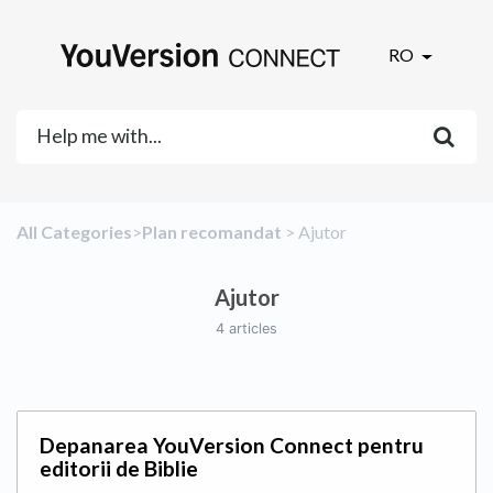
RO
All Categories
​>​
​Plan recomandat
​ > ​
​Ajutor
Ajutor
4 articles
Depanarea YouVersion Connect pentru
editorii de Biblie