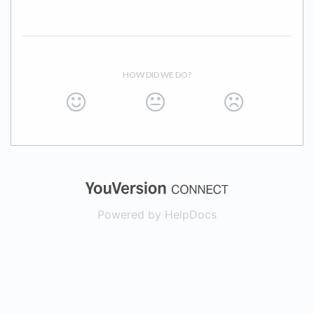
HOW DID WE DO?
(opens in a new
Powered by HelpDocs
(opens in a new t