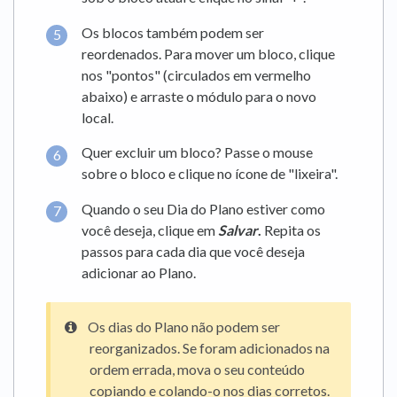
Os blocos também podem ser
reordenados. Para mover um bloco, clique
nos "pontos" (circulados em vermelho
abaixo) e arraste o módulo para o novo
local.
Quer excluir um bloco? Passe o mouse
sobre o bloco e clique no ícone de "lixeira".
Quando o seu Dia do Plano estiver como
você deseja, clique em
Salvar
.
Repita os
passos para cada dia que você deseja
adicionar ao Plano.
Os dias do Plano não podem ser
reorganizados. Se foram adicionados na
ordem errada, mova o seu conteúdo
copiando e colando-o nos dias corretos.