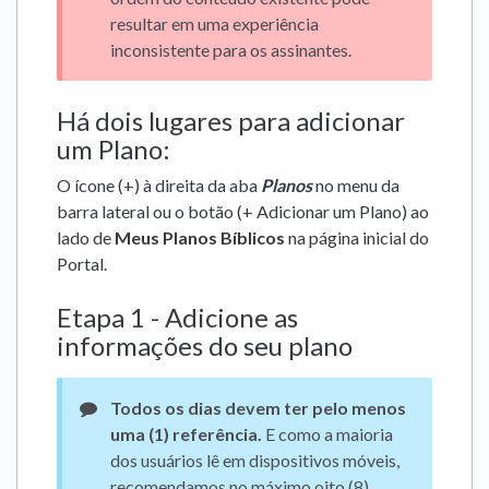
resultar em uma experiência
inconsistente para os assinantes.
Há dois lugares para adicionar
um Plano:
O ícone (+) à direita da aba
Planos
no menu da
barra lateral ou o botão (+ Adicionar um Plano) ao
lado de
Meus Planos Bíblicos
na página inicial do
Portal.
Etapa 1 - Adicione as
informações do seu plano
Todos os dias devem ter pelo menos
uma (1) referência.
E como a maioria
dos usuários lê em dispositivos móveis,
recomendamos no máximo oito (8)