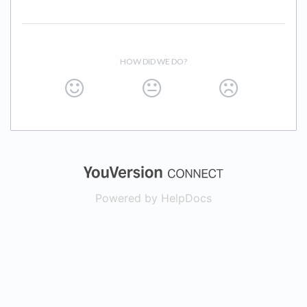
HOW DID WE DO?
(opens in a new
Powered by HelpDocs
(opens in a new t