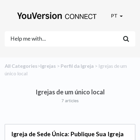
PT
All Categories
​>​
​Igrejas
​ > ​
​Perfil da Igreja
​ > ​
​Igrejas de um
único local
Igrejas de um único local
7 articles
Igreja de Sede Única: Publique Sua Igreja