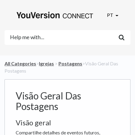
PT
All Categories
​>​
​Igrejas
​ > ​
​Postagens
​>​ Visão Geral Das
Postagens
Visão Geral Das
Postagens
Visão geral
Compartilhe detalhes de eventos futuros,