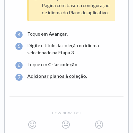
Página com base na configuração
de idioma do Plano do aplicativo.
Toque
em Avançar
.
Digite o título da coleção no idioma
selecionado na Etapa 3.
Toque em
Criar coleção
.
Adicionar planos à coleção.
HOW DID WE DO?