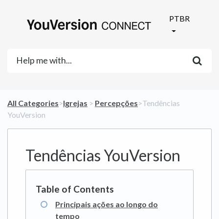
PTBR
All Categories
​>​
​Igrejas
​ > ​
​Percepções
​>​ Tendências
YouVersion
Tendências YouVersion
Principais ações ao longo do
tempo