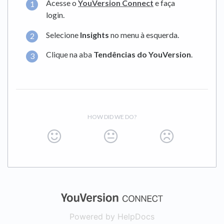
Acesse o
YouVersion Connect
e faça
login.
Selecione
Insights
no menu à esquerda.
Clique na aba
Tendências do YouVersion
.
HOW DID WE DO?
(opens in a new
Powered by HelpDocs
(opens in a new t