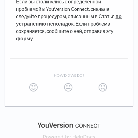
Если вы столкнулись с определенной
проблемой в YouVersion Connect, сначала
следуйте процедурам, описанным в Статья
по
устранению неполадок
. Если проблема
сохраняется, сообщите о ней, отправив эту
форму
.
HOW DID WE DO?
(opens in a new
Powered by HelpDocs
(opens in a new t