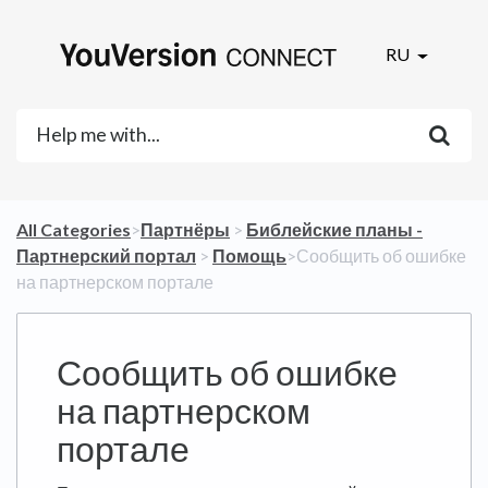
RU
All Categories
​>​
​Партнёры
​ > ​
​Библейские планы -
Партнерский портал
​ > ​
​Помощь
​>​ Сообщить об ошибке
на партнерском портале
Сообщить об ошибке
на партнерском
портале