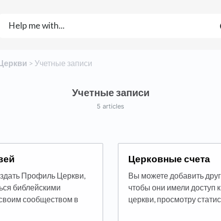
​Церкви
​ > ​
​Учетные записи
Учетные записи
5 articles
вей
Церковные счета
создать Профиль Церкви,
Вы можете добавить друг
ться библейскими
чтобы они имели доступ
 своим сообществом в
церкви, просмотру статис