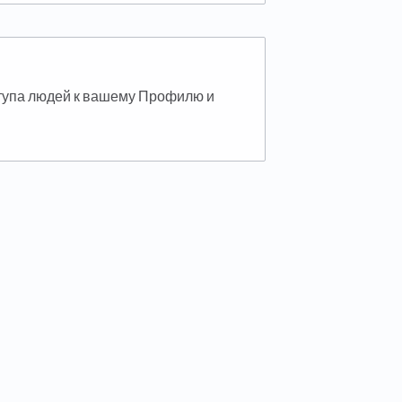
тупа людей к вашему Профилю и
 tab)
ab)