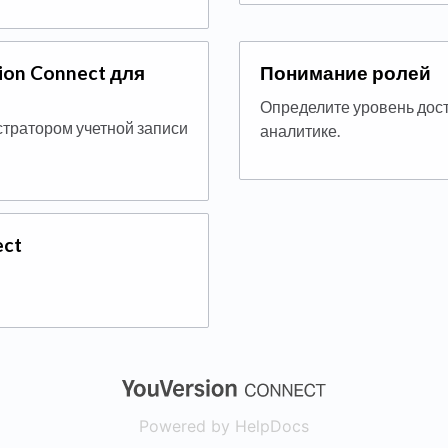
on Connect для
Понимание ролей
Определите уровень дос
тратором учетной записи
аналитике.
ect
(opens in a new
Powered by HelpDocs
(opens in a new t