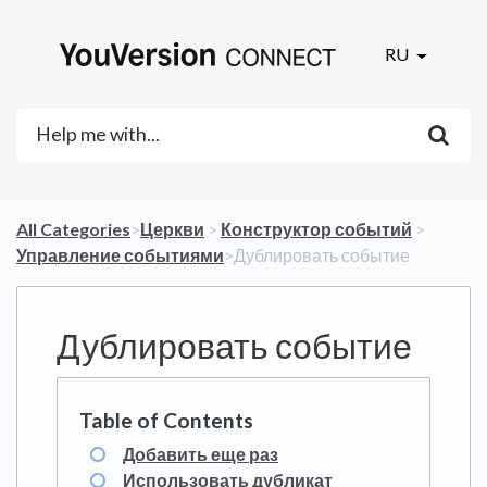
RU
All Categories
​>​
​Церкви
​ > ​
​Конструктор событий
​ > ​
Управление событиями
​>​ Дублировать событие
Дублировать событие
Добавить еще раз
Использовать дубликат