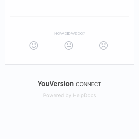
HOW DID WE DO?
(opens in a new
Powered by HelpDocs
(opens in a new t