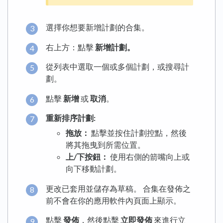
選擇你想要新增計劃的合集。
右上方：點擊
新增計劃。
從列表中選取一個或多個計劃，或搜尋計
劃。
點擊
新增
或
取消
。
重新排序計劃:
拖放：
點擊並按住計劃控點，然後
將其拖曳到所需位置。
上/下按鈕：
使用右側的箭嘴向上或
向下移動計劃。
更改已套用並儲存為草稿。 合集在發佈之
前不會在你的應用軟件內頁面上顯示。
點擊
發佈
，然後點擊
立即發佈
來進行立