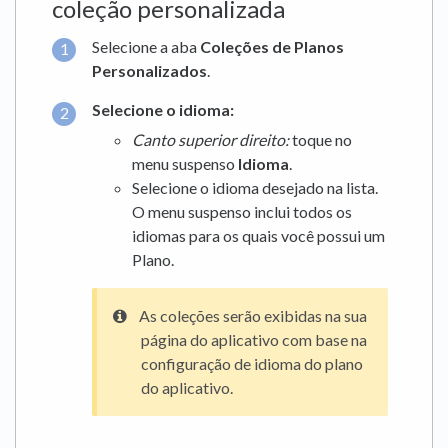
coleção personalizada
Selecione a aba
Coleções de Planos
Personalizados
.
Selecione o idioma:
Canto superior direito:
toque no
menu suspenso
Idioma
.
Selecione o idioma desejado na lista.
O menu suspenso inclui todos os
idiomas para os quais você possui um
Plano.
As coleções serão exibidas na sua
página do aplicativo com base na
configuração de idioma do plano
do aplicativo.