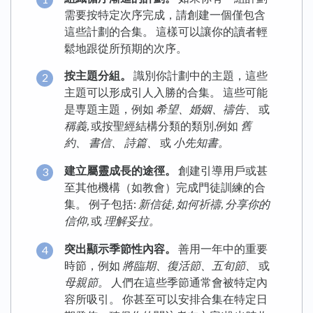
需要按特定次序完成，請創建一個僅包含
這些計劃的合集。 這樣可以讓你的讀者輕
鬆地跟從所預期的次序。
按主題分組。
識別你計劃中的主題，這些
主題可以形成引人入勝的合集。 這些可能
是専題主題，例如
希望、婚姻、禱告、
或
稱義,
或按聖經結構分類的類別,例如
舊
約、
書信、
詩篇、
或
小先知書。
建立屬靈成長的途徑。
創建引導用戶或甚
至其他機構（如教會）完成門徒訓練的合
集。 例子包括:
新信徒,
如何祈禱,
分享你的
信仰,
或
理解妥拉。
突出顯示季節性內容。
善用一年中的重要
時節，例如
將臨期、復活節、五旬節、
或
母親節。
人們在這些季節通常會被特定內
容所吸引。 你甚至可以安排合集在特定日