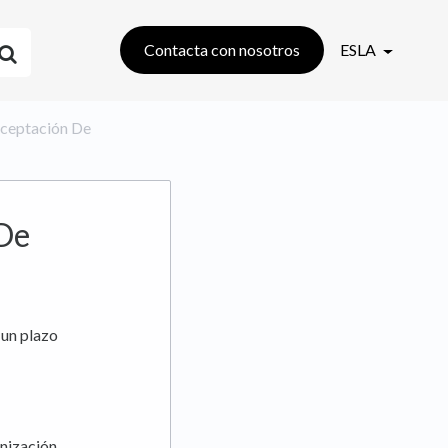
Contacta con nosotros
ESLA
 Aceptación De
 De
 un plazo
nización.