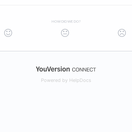
HOW DID WE DO?
(opens in a new
Powered by HelpDocs
(opens in a new t