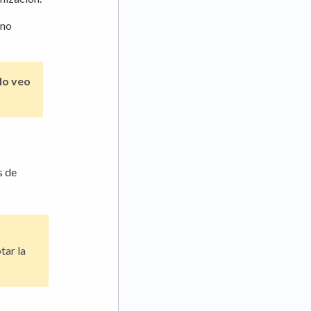
 no
o veo
s de
tar la