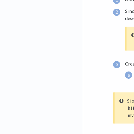
Si n
des
Crea
Si 
ht
inv