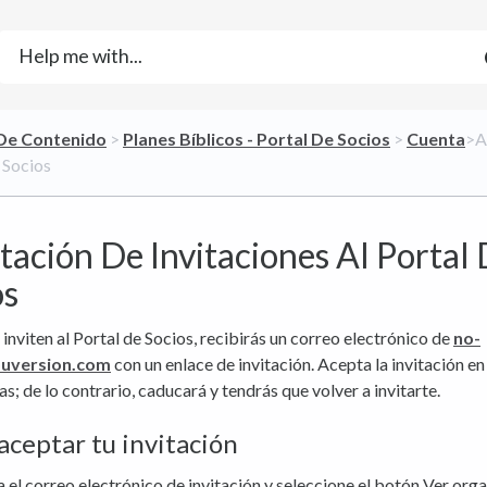
 De Contenido
​ > ​
​Planes Bíblicos - Portal De Socios
​ > ​
​Cuenta
​>​
 Socios
tación De Invitaciones Al Portal
os
inviten al Portal de Socios, recibirás un correo electrónico de
no-
uversion.com
con un enlace de invitación. Acepta la invitación en
ías; de lo contrario, caducará y tendrás que volver a invitarte.
ceptar tu invitación
 el correo electrónico de invitación y seleccione el botón Ver orga