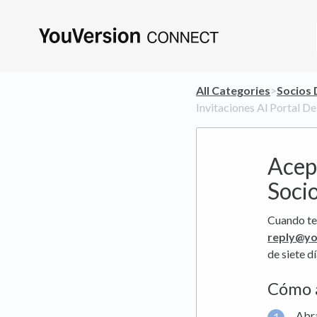
All Categories
​>​
​Socios
Invitaciones Al Portal De
Acep
Soci
Cuando te 
reply@yo
de siete d
Cómo a
Abra