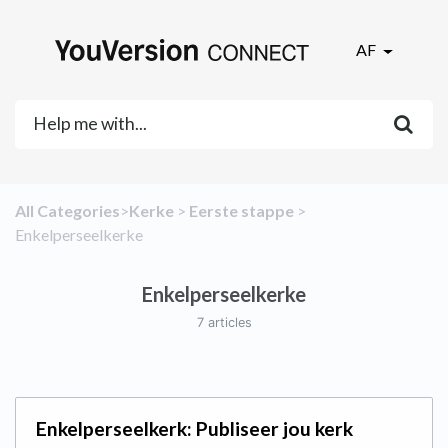
AF
All Categories
​>​
​Kerke
​ > ​
​Eerste stappe
​ > ​
Enkelperseelkerke
Enkelperseelkerke
7 articles
Enkelperseelkerk: Publiseer jou kerk