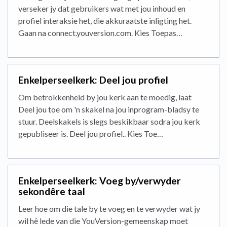
verseker jy dat gebruikers wat met jou inhoud en
profiel interaksie het, die akkuraatste inligting het.
Gaan na connect.youversion.com. Kies Toepas…
Enkelperseelkerk: Deel jou profiel
Om betrokkenheid by jou kerk aan te moedig, laat
Deel jou toe om 'n skakel na jou inprogram-bladsy te
stuur. Deelskakels is slegs beskikbaar sodra jou kerk
gepubliseer is. Deel jou profiel.. Kies Toe…
Enkelperseelkerk: Voeg by/verwyder
sekondêre taal
Leer hoe om die tale by te voeg en te verwyder wat jy
wil hê lede van die YouVersion-gemeenskap moet