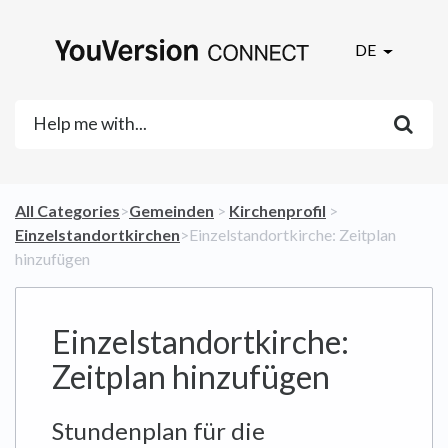
DE
All Categories
​>​
​Gemeinden
​ > ​
​Kirchenprofil
​ > ​
Einzelstandortkirchen
​>​ Einzelstandortkirche: Zeitplan
hinzufügen
Einzelstandortkirche:
Zeitplan hinzufügen
Stundenplan für die