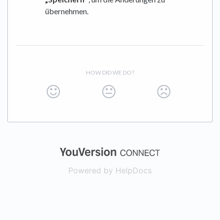
übernehmen.
HOW DID WE DO?
(opens in a new
Powered by HelpDocs
(opens in a new t