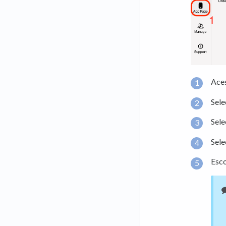
Ace
Sel
Sel
Sele
Esco