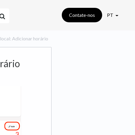
Contate-nos
PT
o local: Adicionar horário
rário