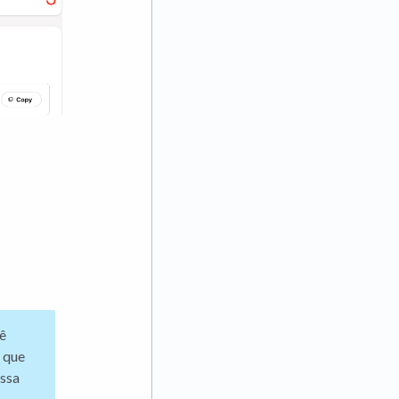
ê
r que
essa