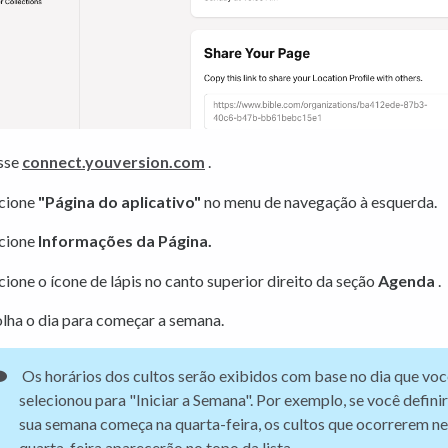
sse
connect.youversion.com
.
ecione
"Página do aplicativo"
no menu de navegação à esquerda.
ecione
Informações da Página.
cione o ícone de lápis no canto superior direito da seção
Agenda
.
lha o dia para começar a semana.
Os horários dos cultos serão exibidos com base no dia que voc
selecionou para "Iniciar a Semana". Por exemplo, se você defini
sua semana começa na quarta-feira, os cultos que ocorrerem n
quarta-feira aparecerão no topo da lista.