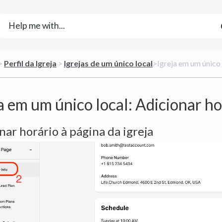
> ​
​Perfil da Igreja
​ > ​
​Igrejas de um único local
​>​ Igreja em um únic
a em um único local: Adicionar ho
nar horário à página da igreja