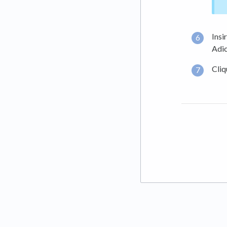
Insi
Adic
Cli