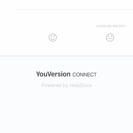
HOW DID WE DO?
(opens in a new
Powered by HelpDocs
(opens in a new t