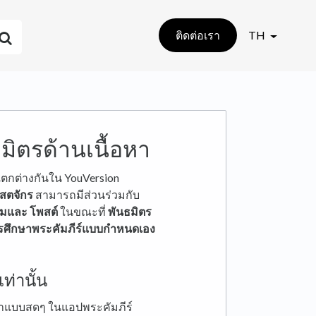
ติดต่อเรา
TH
ธมิตรด้านเนื้อหา
แตกต่างกันใน YouVersion
ิสตจักร
สามารถมีส่วนร่วมกับ
รมและ
โพสต์
ในขณะที่
พันธมิตร
รศึกษาพระคัมภีร์แบบกำหนดเอง
ท่านั้น
าสนาแบบสดๆ ในแอปพระคัมภีร์