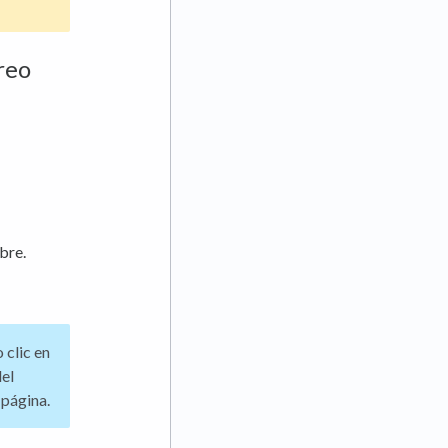
reo
bre.
 clic en
del
 página.