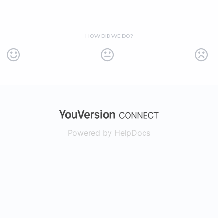
HOW DID WE DO?
(opens in a new
Powered by HelpDocs
(opens in a new t