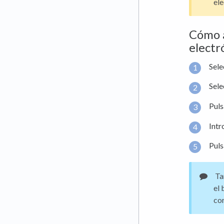
ele
Cómo a
electr
Sel
Sele
Pul
Intr
Pul
Tam
el 
cor