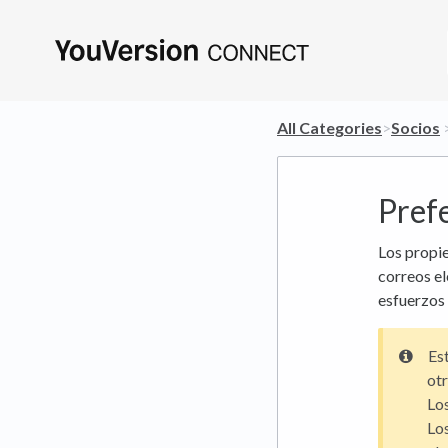
All Categories
​>​
​Socios
​ 
Prefe
Los propie
correos el
esfuerzos
Est
otr
Los
Los