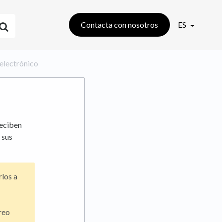
Contacta con nosotros
ES
 electrónico
reciben
 sus
rlos a
reo