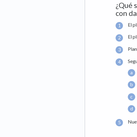
¿Qué s
con da
El p
El p
Plan
Seg
Nuev