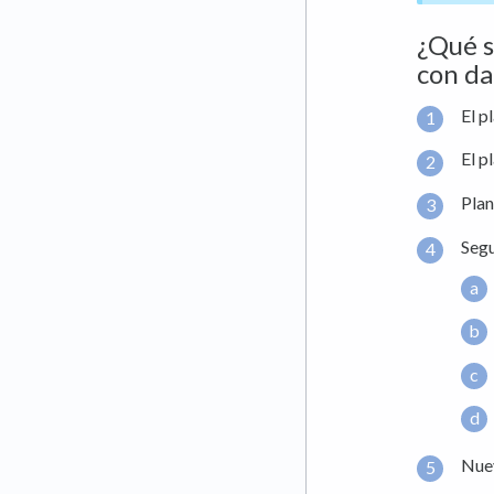
¿Qué s
con da
El p
El p
Plan
Seg
Nuev