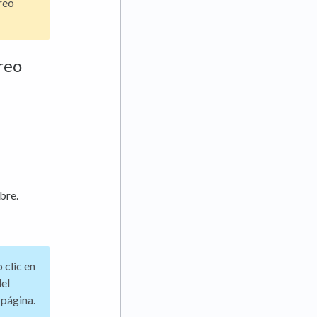
reo
reo
bre.
 clic en
del
 página.