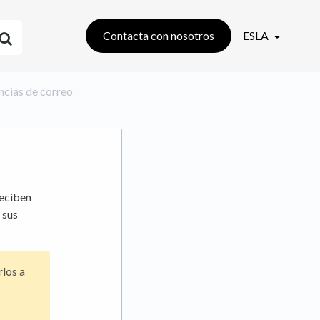
Contacta con nosotros
ESLA
rencias de correo
reciben
 sus
rlos a