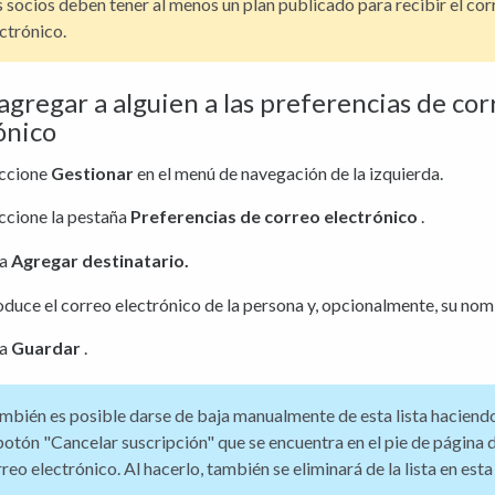
 socios deben tener al menos un plan publicado para recibir el cor
ctrónico.
gregar a alguien a las preferencias de cor
ónico
eccione
Gestionar
en el menú de navegación de la izquierda.
ccione la pestaña
Preferencias de correo electrónico
.
sa
Agregar destinatario.
oduce el correo electrónico de la persona y, opcionalmente, su nom
sa
Guardar
.
bién es posible darse de baja manualmente de esta lista haciendo
botón "Cancelar suscripción" que se encuentra en el pie de página 
reo electrónico. Al hacerlo, también se eliminará de la lista en esta