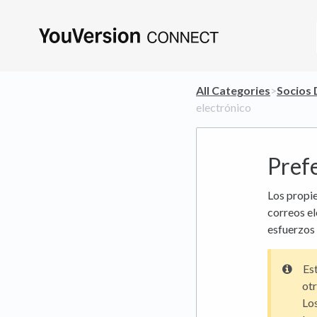
All Categories
​>​
​Socios
electrónico
Prefe
Los propie
correos el
esfuerzos
Est
otr
Los