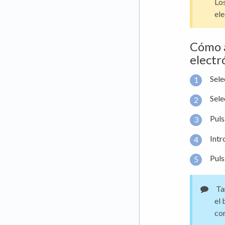
Los
ele
Cómo a
electr
Sel
Sele
Pul
Intr
Pul
Tam
el 
cor