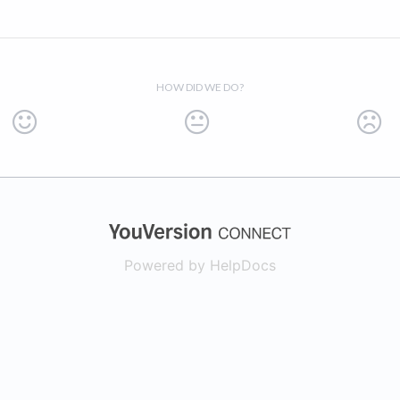
HOW DID WE DO?
(opens in a new
Powered by HelpDocs
(opens in a new t