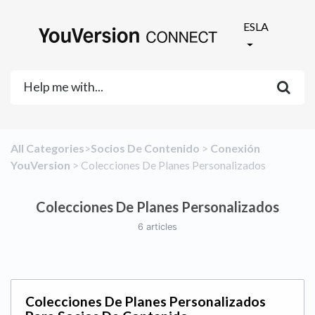
ESLA
All Categories
​>​
​Socios De Contenido
​ > ​
​Conexión
YouVersion
​ > ​
​Colecciones De Planes Personalizados
Colecciones De Planes Personalizados
6 articles
Colecciones De Planes Personalizados