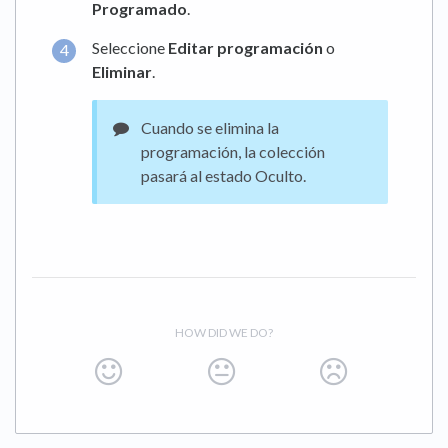
Programado
.
Seleccione
Editar programación
o
Eliminar
.
Cuando se elimina la
programación, la colección
pasará al estado Oculto.
HOW DID WE DO?