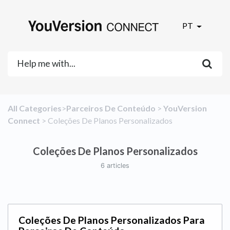
PT
All Categories
​>​
​Parceiros De Conteúdo
​ > ​
​YouVersion
Connect
​ > ​
​Coleções De Planos Personalizados
Coleções De Planos Personalizados
6 articles
Coleções De Planos Personalizados Para