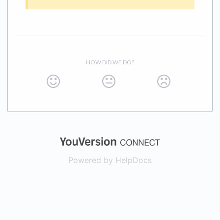
HOW DID WE DO?
(opens in a new
Powered by HelpDocs
(opens in a new t