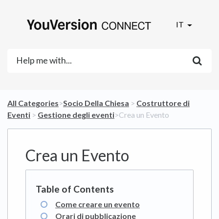
IT
All Categories
​>​
​Socio Della Chiesa
​ > ​
​Costruttore di
Eventi
​ > ​
​Gestione degli eventi
​>​ Crea un Evento
Crea un Evento
Come creare un evento
Orari di pubblicazione