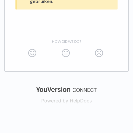
gebruiken.
HOW DID WE DO?
(opens in a new
Powered by HelpDocs
(opens in a new t