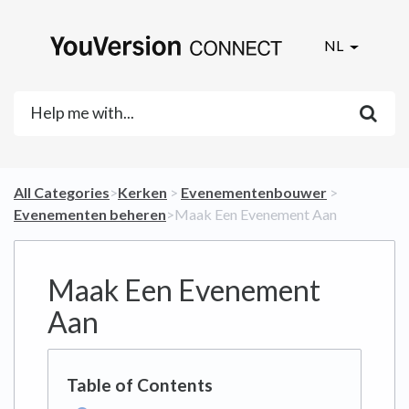
NL
All Categories
​>​
​Kerken
​ > ​
​Evenementenbouwer
​ > ​
Evenementen beheren
​>​ Maak Een Evenement Aan
Maak Een Evenement
Aan