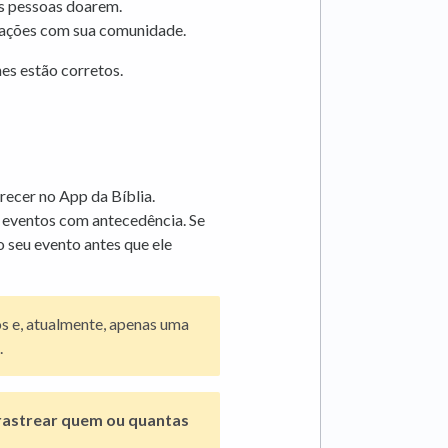
s pessoas doarem.
izações com sua comunidade.
es estão corretos.
recer no App da Bíblia.
eventos com antecedência. Se
o seu evento antes que ele
s e, atualmente, apenas uma
.
rastrear quem ou quantas