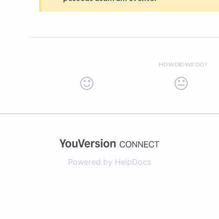
HOW DID WE DO?
(opens in a new
Powered by HelpDocs
(opens in a new t