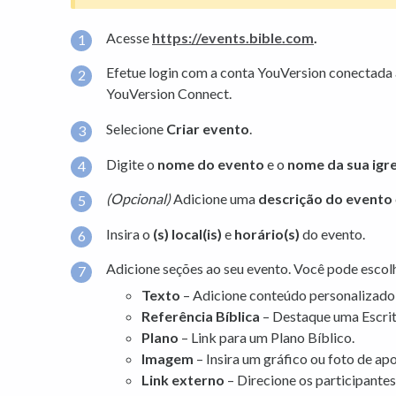
Acesse
https://events.bible.com
.
Efetue login com a conta YouVersion conectada à
YouVersion Connect.
Selecione
Criar evento
.
Digite o
nome do evento
e o
nome da sua igr
(Opcional)
Adicione uma
descrição do evento
Insira o
(s) local(is)
e
horário(s)
do evento.
Adicione seções ao seu evento. Você pode escolh
Texto
– Adicione conteúdo personalizado
Referência Bíblica
– Destaque uma Escrit
Plano
– Link para um Plano Bíblico.
Imagem
– Insira um gráfico ou foto de apo
Link externo
– Direcione os participantes