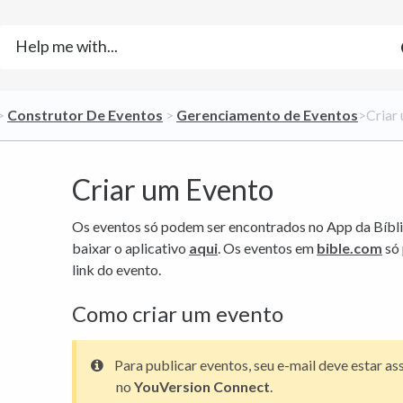
> ​
​Construtor De Eventos
​ > ​
​Gerenciamento de Eventos
​>​ Cri
Criar um Evento
Os eventos só podem ser encontrados no App da Bíbli
baixar o aplicativo
aqui
. Os eventos em
bible.com
só 
link do evento.
Como criar um evento
Para publicar eventos, seu e-mail deve estar as
no
YouVersion Connect
.