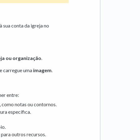
 sua conta da igreja no
eja ou organização
.
e carregue uma
imagem
.
er entre:
, como notas ou contornos.
ura específica.
io.
 para outros recursos.