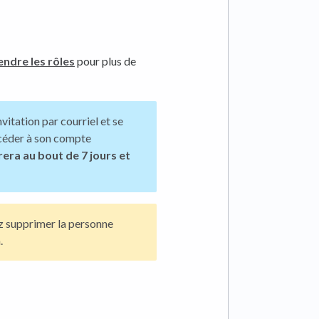
ndre les rôles
pour plus de
vitation par courriel et se
céder à son compte
irera au bout de 7 jours et
ez supprimer la personne
.