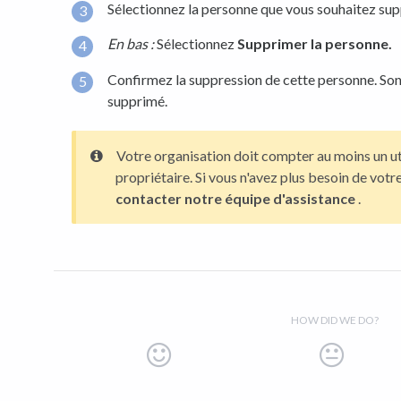
Sélectionnez la personne que vous souhaitez sup
En bas :
Sélectionnez
Supprimer la personne.
Confirmez la suppression de cette personne. S
supprimé.
Votre organisation doit compter au moins un uti
propriétaire. Si vous n'avez plus besoin de vot
contacter notre équipe d'assistance
.
HOW DID WE DO?