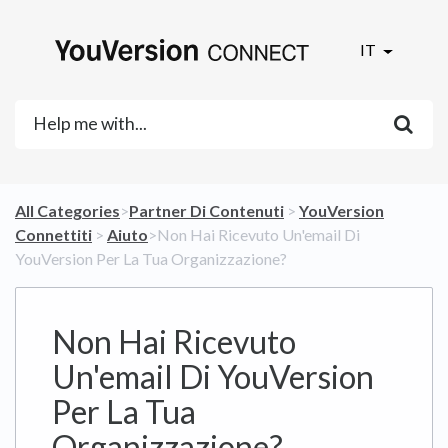
IT
All Categories
​>​
​Partner Di Contenuti
​ > ​
​YouVersion
Connettiti
​ > ​
​Aiuto
​>​ Non Hai Ricevuto Un'email Di
YouVersion Per La Tua Organizzazione?
Non Hai Ricevuto
Un'email Di YouVersion
Per La Tua
Organizzazione?