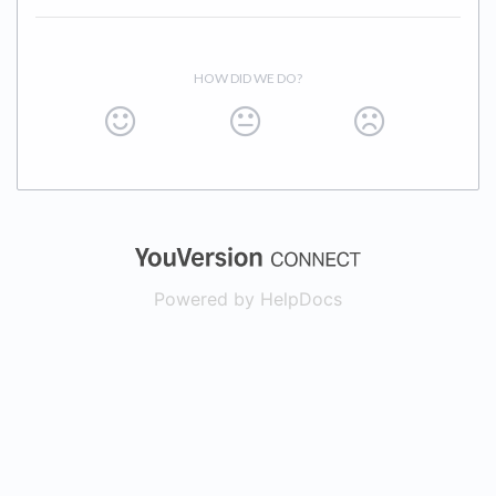
HOW DID WE DO?
(opens in a new
Powered by HelpDocs
(opens in a new t