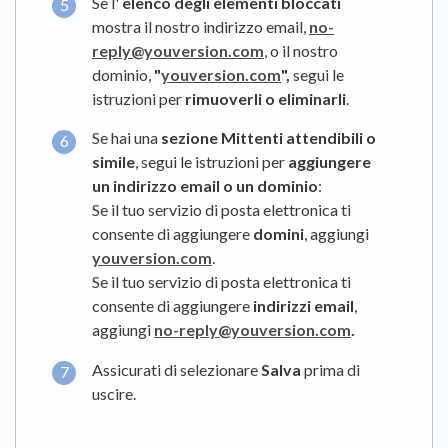
Se l'
elenco degli elementi bloccati
mostra il nostro indirizzo email,
no-
reply@youversion.com
, o il nostro
dominio,
"
youversion.com
",
segui le
istruzioni per
rimuoverli o eliminarli
.
Se hai una
sezione Mittenti attendibili o
simile
, segui le istruzioni per
aggiungere
un indirizzo email o un dominio
:
Se il tuo servizio di posta elettronica ti
consente di aggiungere
domini
, aggiungi
youversion.com
.
Se il tuo servizio di posta elettronica ti
consente di aggiungere
indirizzi email
,
aggiungi
no-reply@youversion.com
.
Assicurati di selezionare
Salva
prima di
uscire.