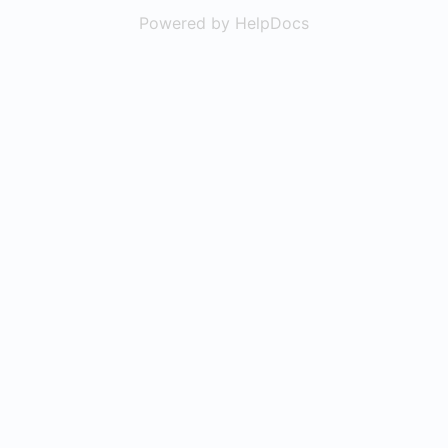
Powered by HelpDocs
(opens in a new t