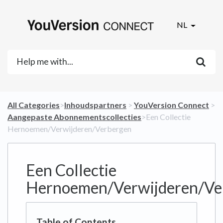
NL
All Categories
​>​
​Inhoudspartners
​ > ​
​YouVersion Connect
​ >
​Aangepaste Abonnementscollecties
​>​ Een Collectie
Hernoemen/Verwijderen/Verbergen
Een Collectie
Hernoemen/Verwijderen/Ve