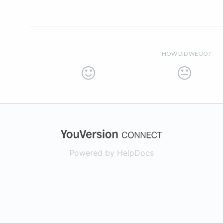
HOW DID WE DO?
(opens in a new
Powered by HelpDocs
(opens in a new t