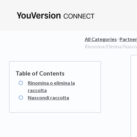
All Categories
​>​
​Partne
Rinomina/Elimina/Nasco
Rinomina o elimina la
raccolta
Nascondi raccolta