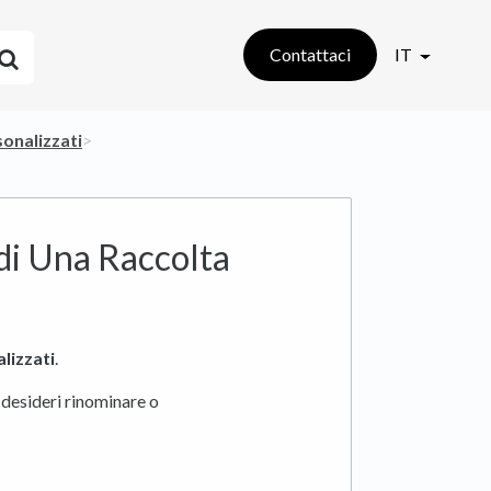
Contattaci
IT
sonalizzati
​>​
i Una Raccolta
lizzati
.
 desideri rinominare o