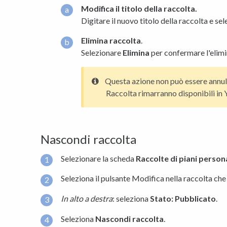
Modifica il titolo della raccolta.
Digitare il nuovo titolo della raccolta e se
Elimina raccolta
.
Selezionare
Elimina
per confermare l'elimi
Questa azione non può essere annulla
Raccolta rimarranno disponibili in
Nascondi raccolta
Selezionare la scheda
Raccolte di piani
persona
Seleziona il pulsante Modifica nella raccolta ch
In alto a destra
: seleziona
Stato: Pubblicato
.
Seleziona
Nascondi raccolta
.