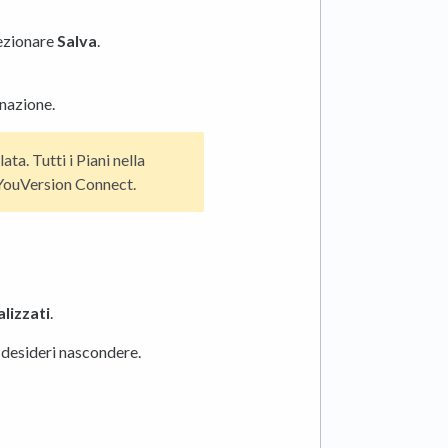
lezionare
Salva
.
nazione.
ta. Tutti i Piani nella
 YouVersion Connect.
lizzati
.
e desideri nascondere.