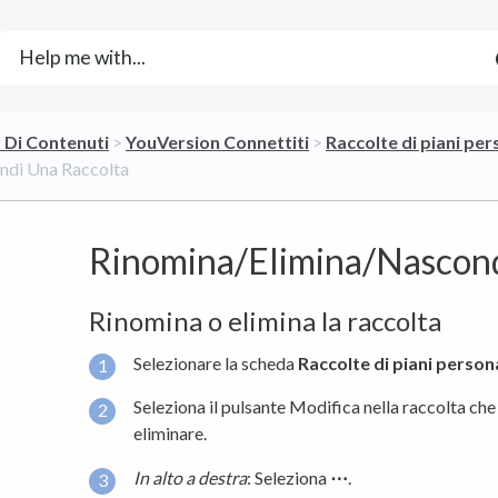
r Di Contenuti
​ > ​
​YouVersion Connettiti
​ > ​
​Raccolte di piani per
ndi Una Raccolta
Rinomina/Elimina/Nascond
Rinomina o elimina la raccolta
Selezionare la scheda
Raccolte di piani
persona
Seleziona il pulsante Modifica nella raccolta che
eliminare.
In alto a destra
: Seleziona
⋯
.