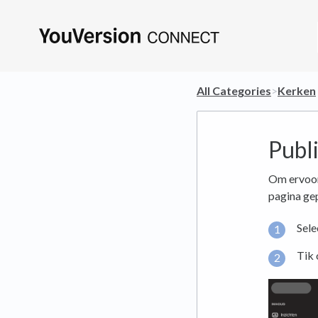
All Categories
​>​
​Kerken
​
Publ
Om ervoor 
pagina gep
Sele
Tik 