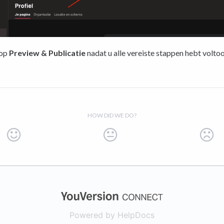
 op
Preview & Publicatie
nadat u alle vereiste stappen hebt voltoo
HOW DID WE DO?
(opens in a new
Powered by HelpDocs
(opens in a new t