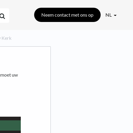
Neem contact met ons op
NL
w Kerk
, moet uw