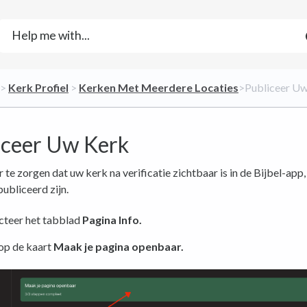
 > ​
​Kerk Profiel
​ > ​
​Kerken Met Meerdere Locaties
​>​ Publiceer U
iceer Uw Kerk
te zorgen dat uw kerk na verificatie zichtbaar is in de Bijbel-app
ubliceerd zijn.
cteer het tabblad
Pagina Info.
op de kaart
Maak je pagina openbaar.