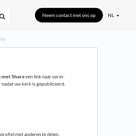
Neem contact met ons op
NL
iel
u
met Share
een link naar uw in-
r nadat uw kerk is gepubliceerd.
rofiel met anderen te delen.