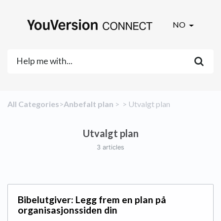
NO
All Categories
​>​
​Anbefalt plan
​ > ​
​ > ​
​Utvalgt plan
Utvalgt plan
3 articles
Bibelutgiver: Legg frem en plan på
organisasjonssiden din