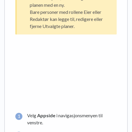
planen med en ny.
Bare personer med rollene Eier eller
Redaktør kan legge til, redigere eller
fjerne Utvalgte planer.
Velg
Appside
i navigasjonsmenyen til
venstre.