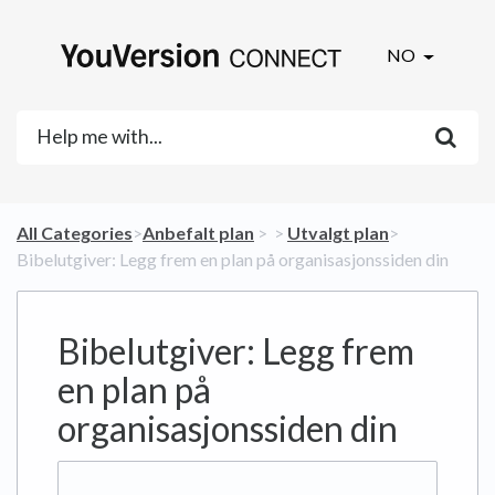
NO
All Categories
​>​
​Anbefalt plan
​ > ​
​ > ​
​Utvalgt plan
​>​
Bibelutgiver: Legg frem en plan på organisasjonssiden din
Bibelutgiver: Legg frem
en plan på
organisasjonssiden din