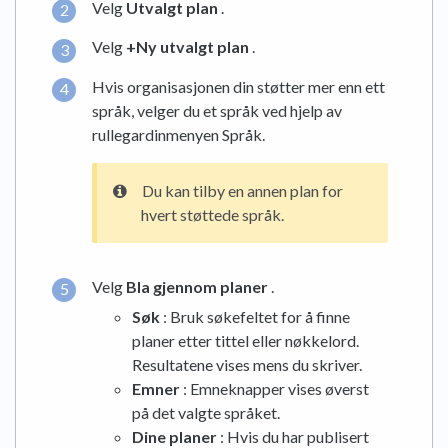
Velg
Utvalgt plan
.
Velg
+Ny utvalgt plan
.
Hvis organisasjonen din støtter mer enn ett
språk, velger du et språk ved hjelp av
rullegardinmenyen Språk.
Du kan tilby en annen plan for
hvert støttede språk.
Velg
Bla gjennom planer
.
Søk
: Bruk søkefeltet for å finne
planer etter tittel eller nøkkelord.
Resultatene vises mens du skriver.
Emner
: Emneknapper vises øverst
på det valgte språket.
Dine planer
: Hvis du har publisert