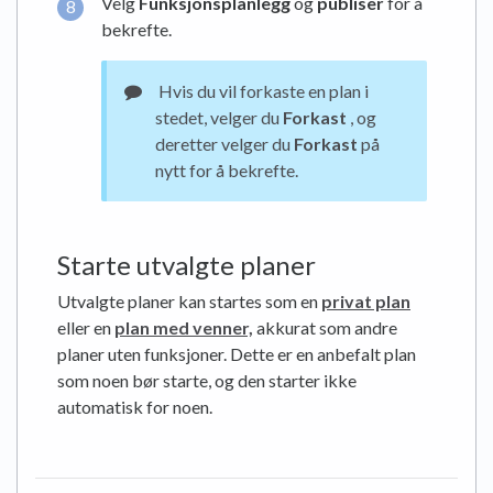
Velg
Funksjonsplanlegg
og
publiser
for å
bekrefte.
Hvis du vil forkaste en plan i
stedet, velger du
Forkast
, og
deretter velger du
Forkast
på
nytt for å bekrefte.
Starte utvalgte planer
Utvalgte planer kan startes som en
privat plan
eller en
plan med venner,
akkurat som andre
planer uten funksjoner. Dette er en anbefalt plan
som noen bør starte, og den starter ikke
automatisk for noen.