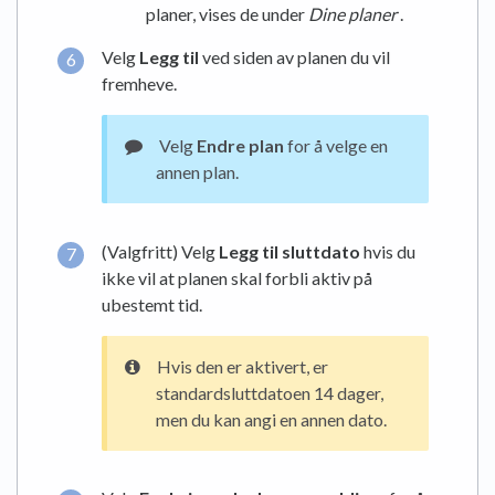
planer, vises de under
Dine planer
.
Velg
Legg til
ved siden av planen du vil
fremheve.
Velg
Endre plan
for å velge en
annen plan.
(Valgfritt) Velg
Legg til sluttdato
hvis du
ikke vil at planen skal forbli aktiv på
ubestemt tid.
Hvis den er aktivert, er
standardsluttdatoen 14 dager,
men du kan angi en annen dato.