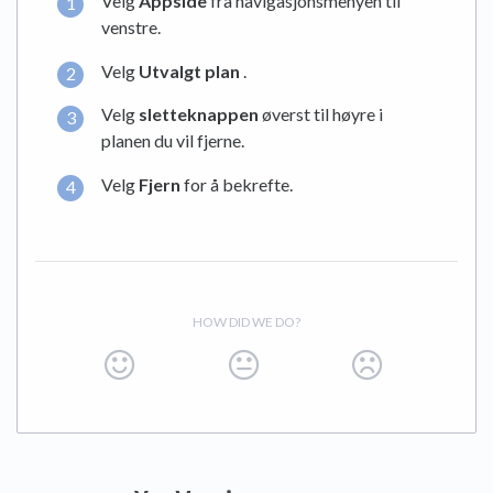
Velg
Appside
fra navigasjonsmenyen til
venstre.
Velg
Utvalgt plan
.
Velg
sletteknappen
øverst til høyre i
planen du vil fjerne.
Velg
Fjern
for å bekrefte.
HOW DID WE DO?