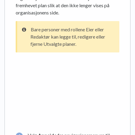
fremhevet plan slik at den ikke lenger vises på
organisasjonens side.
Bare personer med rollene Eier eller
Redaktør kan legge til, redigere eller
fjerne Utvalgte planer.