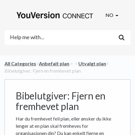
NO
All Categories
​>​
​Anbefalt plan
​ > ​
​ > ​
​Utvalgt plan
​>​
Bibelutgiver: Fjern en fremhevet plan
Bibelutgiver: Fjern en
fremhevet plan
Har du fremhevet feil plan, eller ønsker du ikke
lenger at en plan skal fremheves for
organisasjonen din? Du kan enkelt fjerne en